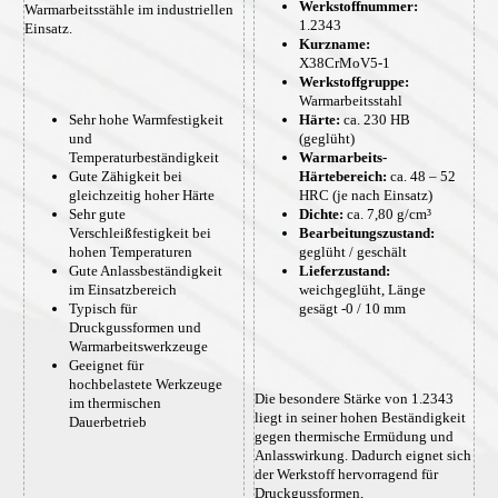
Werkstoffnummer:
Warmarbeitsstähle im industriellen
1.2343
Einsatz.
Kurzname:
X38CrMoV5-1
Werkstoffgruppe:
Warmarbeitsstahl
Sehr hohe Warmfestigkeit
Härte:
ca. 230 HB
und
(geglüht)
Temperaturbeständigkeit
Warmarbeits-
Gute Zähigkeit bei
Härtebereich:
ca. 48 – 52
gleichzeitig hoher Härte
HRC (je nach Einsatz)
Sehr gute
Dichte:
ca. 7,80 g/cm³
Verschleißfestigkeit bei
Bearbeitungszustand:
hohen Temperaturen
geglüht / geschält
Gute Anlassbeständigkeit
Lieferzustand:
im Einsatzbereich
weichgeglüht, Länge
Typisch für
gesägt -0 / 10 mm
Druckgussformen und
Warmarbeitswerkzeuge
Geeignet für
hochbelastete Werkzeuge
Die besondere Stärke von 1.2343
im thermischen
liegt in seiner hohen Beständigkeit
Dauerbetrieb
gegen thermische Ermüdung und
Anlasswirkung. Dadurch eignet sich
der Werkstoff hervorragend für
Druckgussformen,