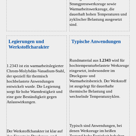
Strangpresswerkzeuge sowie
Warmarbeitswerkzeuge, die
dauerhaft hohen Temperaturen und
zyklischer Belastung ausgesetzt
sind.
Legierungen und
Typische Anwendungen
Werkstoffcharakter
Rundmaterial aus
1.2343
wird für
hochtemperaturbelastete Werkzeuge
1.2343 ist ein warmarbeitslegierter
eingesetzt, insbesondere im
Chrom-Molybdän-Vanadium-Stahl,
Druckguss- und
der speziell für thermisch
Warmarbeitsbereich. Der Werkstoff
hochbelastete Anwendungen
ist ausgelegt für dauerhafte
entwickelt wurde. Die Legierung
thermische Belastung und
sorgt für hohe Warmfestigkeit und
wechselnde Temperaturzyklen.
eine gute Beständigkeit gegen
Anlasswirkungen.
Typisch sind Anwendungen, bei
denen Werkzeuge im heißen
Der Werkstoffcharakter ist klar auf
Zustand hohe Festigkeit behalten