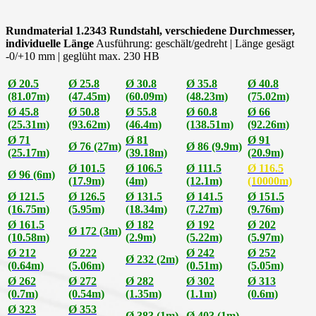
Rundmaterial 1.2343 Rundstahl, verschiedene Durchmesser,
individuelle Länge
Ausführung: geschält/gedreht | Länge gesägt
-0/+10 mm | geglüht max. 230 HB
Ø 20.5
Ø 25.8
Ø 30.8
Ø 35.8
Ø 40.8
(81.07m)
(47.45m)
(60.09m)
(48.23m)
(75.02m)
Ø 45.8
Ø 50.8
Ø 55.8
Ø 60.8
Ø 66
(25.31m)
(93.62m)
(46.4m)
(138.51m)
(92.26m)
Ø 71
Ø 81
Ø 91
Ø 76 (27m)
Ø 86 (9.9m)
(25.17m)
(39.18m)
(20.9m)
Ø 101.5
Ø 106.5
Ø 111.5
Ø 116.5
Ø 96 (6m)
(17.9m)
(4m)
(12.1m)
(10000m)
Ø 121.5
Ø 126.5
Ø 131.5
Ø 141.5
Ø 151.5
(16.75m)
(5.95m)
(18.34m)
(7.27m)
(9.76m)
Ø 161.5
Ø 182
Ø 192
Ø 202
Ø 172 (3m)
(10.58m)
(2.9m)
(5.22m)
(5.97m)
Ø 212
Ø 222
Ø 242
Ø 252
Ø 232 (2m)
(0.64m)
(5.06m)
(0.51m)
(5.05m)
Ø 262
Ø 272
Ø 282
Ø 302
Ø 313
(0.7m)
(0.54m)
(1.35m)
(1.1m)
(0.6m)
Ø 323
Ø 353
Ø 383 (1m)
Ø 403 (1m)