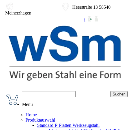
02354-9180-0
Heerstraße 13 58540
Meinerzhagen
i
Menü
Home
Produktauswahl
Standard-P-Platten Werkzeugstahl