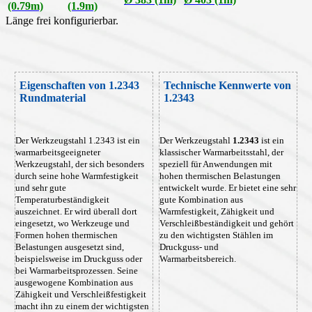
(0.79m)
(1.9m)
Länge frei konfigurierbar.
Eigenschaften von 1.2343
Technische Kennwerte von
Rundmaterial
1.2343
Der Werkzeugstahl 1.2343 ist ein
Der Werkzeugstahl
1.2343
ist ein
warmarbeitsgeeigneter
klassischer Warmarbeitsstahl, der
Werkzeugstahl, der sich besonders
speziell für Anwendungen mit
durch seine hohe Warmfestigkeit
hohen thermischen Belastungen
und sehr gute
entwickelt wurde. Er bietet eine sehr
Temperaturbeständigkeit
gute Kombination aus
auszeichnet. Er wird überall dort
Warmfestigkeit, Zähigkeit und
eingesetzt, wo Werkzeuge und
Verschleißbeständigkeit und gehört
Formen hohen thermischen
zu den wichtigsten Stählen im
Belastungen ausgesetzt sind,
Druckguss- und
beispielsweise im Druckguss oder
Warmarbeitsbereich.
bei Warmarbeitsprozessen. Seine
ausgewogene Kombination aus
Zähigkeit und Verschleißfestigkeit
macht ihn zu einem der wichtigsten