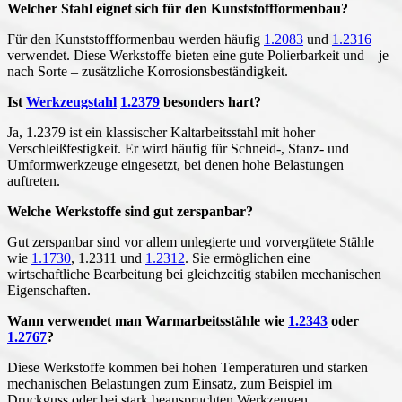
Welcher Stahl eignet sich für den Kunststoffformenbau?
Für den Kunststoffformenbau werden häufig
1.2083
und
1.2316
verwendet. Diese Werkstoffe bieten eine gute Polierbarkeit und – je
nach Sorte – zusätzliche Korrosionsbeständigkeit.
Ist
Werkzeugstahl
1.2379
besonders hart?
Ja, 1.2379 ist ein klassischer Kaltarbeitsstahl mit hoher
Verschleißfestigkeit. Er wird häufig für Schneid-, Stanz- und
Umformwerkzeuge eingesetzt, bei denen hohe Belastungen
auftreten.
Welche Werkstoffe sind gut zerspanbar?
Gut zerspanbar sind vor allem unlegierte und vorvergütete Stähle
wie
1.1730
, 1.2311 und
1.2312
. Sie ermöglichen eine
wirtschaftliche Bearbeitung bei gleichzeitig stabilen mechanischen
Eigenschaften.
Wann verwendet man Warmarbeitsstähle wie
1.2343
oder
1.2767
?
Diese Werkstoffe kommen bei hohen Temperaturen und starken
mechanischen Belastungen zum Einsatz, zum Beispiel im
Druckguss oder bei stark beanspruchten Werkzeugen.