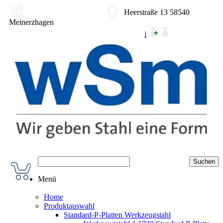
02354-9180-0
Heerstraße 13 58540
Meinerzhagen
i
Menü
Home
Produktauswahl
Standard-P-Platten Werkzeugstahl