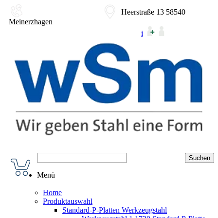
02354-9180-0
Heerstraße 13 58540
Meinerzhagen
i
Menü
Home
Produktauswahl
Standard-P-Platten Werkzeugstahl