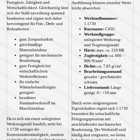
Festigkeit, Zähigkeit und
Ausführung können einzelne Werte
Wirtschaftlichkeit. Gleichzeitig lässt
leicht abweichen.
sich der Stahl zuverlässig spanend
bearbeiten und eignet sich daher
Werkstoffnummer:
hervorragend für Fräs-, Dreh- und
1.1730
Bohrarbeiten.
Kurzname:
C45U
Werkstoffgruppe:
gute Zerspanbarkeit
unlegierter Werkzeug-
gleichmäßige
und Vergütungsstahl
Materialstruktur
Härte:
max. ca. 210 HB
geeignet für mechanische
Zugfestigkeit:
ca. 600 –
Bearbeitung
800 N/mm²
gute Festigkeit bei
Dichte:
ca. 7,85 g/cm³
wirtschaftlichem
Bearbeitungszustand:
Werkstoffeinsatz
gewalzt / geschmiedet
für einfache
schwarz
Wärmebehandlungen
Lieferzustand:
Länge
geeignet
gesägt -0 / +10 mm
bewährter
Standardwerkstoff im
Durch seine ausgewogenen
Maschinenbau
Eigenschaften eignet sich 1.1730
besonders für wirtschaftliche
Da es sich um einen unlegierten
Fertigungsprozesse mit
Werkzeugstahl handelt, steht bei
anschließender mechanischer
1.1730 weniger die
Bearbeitung. Der Werkstoff wird
Korrosionsbeständigkeit, sondern
häufig dort eingesetzt, wo keine
vielmehr die einfache Verarbeitung