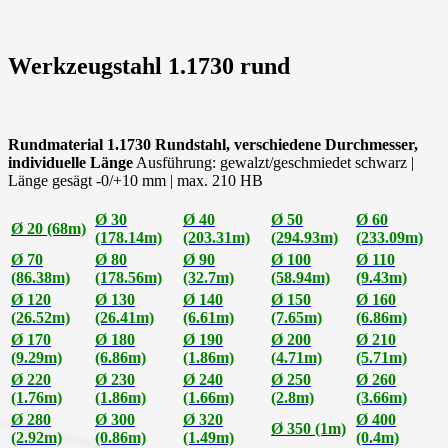
Werkzeugstahl 1.1730 rund
Rundmaterial 1.1730 Rundstahl, verschiedene Durchmesser,
individuelle Länge
Ausführung: gewalzt/geschmiedet schwarz |
Länge gesägt -0/+10 mm | max. 210 HB
Ø 30
Ø 40
Ø 50
Ø 60
Ø 20 (68m)
(178.14m)
(203.31m)
(294.93m)
(233.09m)
Ø 70
Ø 80
Ø 90
Ø 100
Ø 110
(86.38m)
(178.56m)
(32.7m)
(58.94m)
(9.43m)
Ø 120
Ø 130
Ø 140
Ø 150
Ø 160
(26.52m)
(26.41m)
(6.61m)
(7.65m)
(6.86m)
Ø 170
Ø 180
Ø 190
Ø 200
Ø 210
(9.29m)
(6.86m)
(1.86m)
(4.71m)
(5.71m)
Ø 220
Ø 230
Ø 240
Ø 250
Ø 260
(1.76m)
(1.86m)
(1.66m)
(2.8m)
(3.66m)
Ø 280
Ø 300
Ø 320
Ø 400
Ø 350 (1m)
(2.92m)
(0.86m)
(1.49m)
(0.4m)