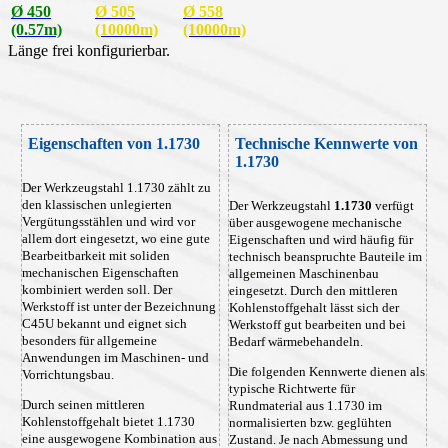
Ø 450
Ø 505
Ø 558
(0.57m)
(10000m)
(10000m)
Länge frei konfigurierbar.
Eigenschaften von 1.1730
Technische Kennwerte von
1.1730
Der Werkzeugstahl 1.1730 zählt zu
den klassischen unlegierten
Der Werkzeugstahl
1.1730
verfügt
Vergütungsstählen und wird vor
über ausgewogene mechanische
allem dort eingesetzt, wo eine gute
Eigenschaften und wird häufig für
Bearbeitbarkeit mit soliden
technisch beanspruchte Bauteile im
mechanischen Eigenschaften
allgemeinen Maschinenbau
kombiniert werden soll. Der
eingesetzt. Durch den mittleren
Werkstoff ist unter der Bezeichnung
Kohlenstoffgehalt lässt sich der
C45U bekannt und eignet sich
Werkstoff gut bearbeiten und bei
besonders für allgemeine
Bedarf wärmebehandeln.
Anwendungen im Maschinen- und
Die folgenden Kennwerte dienen als
Vorrichtungsbau.
typische Richtwerte für
Durch seinen mittleren
Rundmaterial aus 1.1730 im
Kohlenstoffgehalt bietet 1.1730
normalisierten bzw. geglühten
eine ausgewogene Kombination aus
Zustand. Je nach Abmessung und