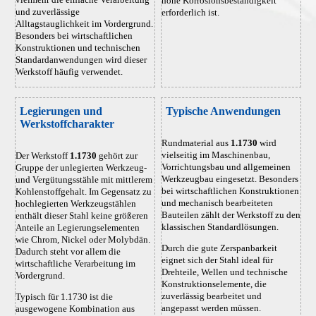
hohe Korrosionsbeständigkeit
und zuverlässige
erforderlich ist.
Alltagstauglichkeit im Vordergrund.
Besonders bei wirtschaftlichen
Konstruktionen und technischen
Standardanwendungen wird dieser
Werkstoff häufig verwendet.
Legierungen und
Typische Anwendungen
Werkstoffcharakter
Rundmaterial aus
1.1730
wird
vielseitig im Maschinenbau,
Der Werkstoff
1.1730
gehört zur
Vorrichtungsbau und allgemeinen
Gruppe der unlegierten Werkzeug-
Werkzeugbau eingesetzt. Besonders
und Vergütungsstähle mit mittlerem
bei wirtschaftlichen Konstruktionen
Kohlenstoffgehalt. Im Gegensatz zu
und mechanisch bearbeiteten
hochlegierten Werkzeugstählen
Bauteilen zählt der Werkstoff zu den
enthält dieser Stahl keine größeren
klassischen Standardlösungen.
Anteile an Legierungselementen
wie Chrom, Nickel oder Molybdän.
Durch die gute Zerspanbarkeit
Dadurch steht vor allem die
eignet sich der Stahl ideal für
wirtschaftliche Verarbeitung im
Drehteile, Wellen und technische
Vordergrund.
Konstruktionselemente, die
zuverlässig bearbeitet und
Typisch für 1.1730 ist die
angepasst werden müssen.
ausgewogene Kombination aus