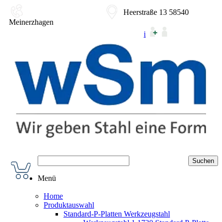
02354-9180-0
Heerstraße 13 58540
Meinerzhagen
i
Menü
Home
Produktauswahl
Standard-P-Platten Werkzeugstahl