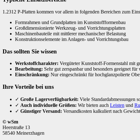
1.2312 P-Platten kommen vor allem in folgenden Bereichen zum Eins
Formrahmen und Grundplatten im Kunststoffformenbau
Großdimensionierte Werkzeug- und Vorrichtungsplatten
Maschinenbauteile mit mittlerer mechanischer Belastung
Konstruktionselemente im Anlagen- und Vorrichtungsbau
Das sollten Sie wissen
Werkstoffcharakter:
Vergüteter Kunststoff-Formenstahl mit gu
Bearbeitung:
Sehr gut zerspanbar und besonders geeignet für 
Einschränkung:
Nur eingeschränkt für hochglanzpolierte Ober
Ihre Vorteile bei uns
✓
Große Lagerverfügbarkeit:
Viele Standardabmessungen sof
✓
Auch individuelle Größen:
Wir bieten auch
Leisten
und
Ru
✓
Günstiger Versand:
Versandkosten kalkuliert nach Gewicht
© wSm
Heerstraße 13
58540 Meinerzhagen