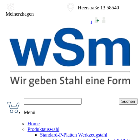
02354-9180-0
Heerstraße 13 58540
Meinerzhagen
i
Menü
Home
Produktauswahl
Standard-P-Platten Werkzeugstahl