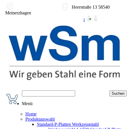
02354-9180-0
Heerstraße 13 58540
Meinerzhagen
i
Menü
Home
Produktauswahl
Standard-P-Platten Werkzeugstahl