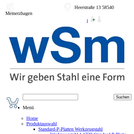
02354-9180-0
Heerstraße 13 58540
Meinerzhagen
i
Menü
Home
Produktauswahl
Standard-P-Platten Werkzeugstahl