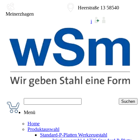
02354-9180-0
Heerstraße 13 58540
Meinerzhagen
i
Menü
Home
Produktauswahl
Standard-P-Platten Werkzeugstahl