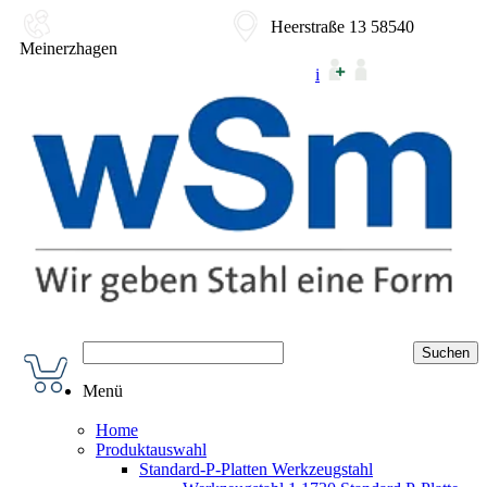
02354-9180-0
Heerstraße 13 58540
Meinerzhagen
i
Menü
Home
Produktauswahl
Standard-P-Platten Werkzeugstahl