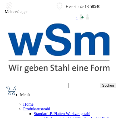
02354-9180-0
Heerstraße 13 58540
Meinerzhagen
i
Menü
Home
Produktauswahl
Standard-P-Platten Werkzeugstahl