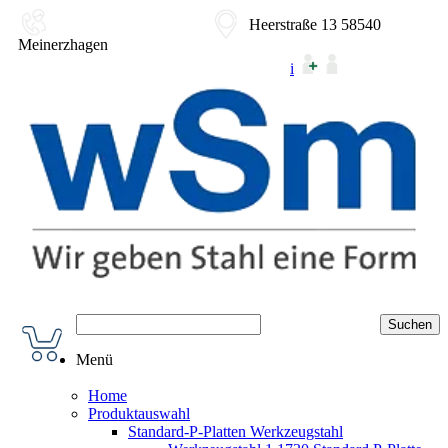
02354-9180-0
Heerstraße 13 58540
Meinerzhagen
i
Menü
Home
Produktauswahl
Standard-P-Platten Werkzeugstahl