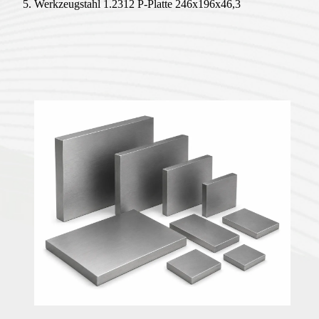
Werkzeugstahl 1.2312 P-Platte 246x196x46,3