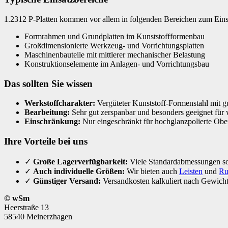
1.2312 P-Platten kommen vor allem in folgenden Bereichen zum Eins
Formrahmen und Grundplatten im Kunststoffformenbau
Großdimensionierte Werkzeug- und Vorrichtungsplatten
Maschinenbauteile mit mittlerer mechanischer Belastung
Konstruktionselemente im Anlagen- und Vorrichtungsbau
Das sollten Sie wissen
Werkstoffcharakter:
Vergüteter Kunststoff-Formenstahl mit gu
Bearbeitung:
Sehr gut zerspanbar und besonders geeignet für 
Einschränkung:
Nur eingeschränkt für hochglanzpolierte Ober
Ihre Vorteile bei uns
✓
Große Lagerverfügbarkeit:
Viele Standardabmessungen sof
✓
Auch individuelle Größen:
Wir bieten auch
Leisten
und
Ru
✓
Günstiger Versand:
Versandkosten kalkuliert nach Gewicht
© wSm
Heerstraße 13
58540 Meinerzhagen