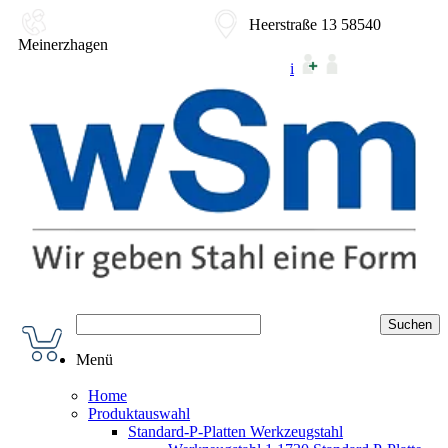
02354-9180-0
Heerstraße 13 58540
Meinerzhagen
i
Menü
Home
Produktauswahl
Standard-P-Platten Werkzeugstahl