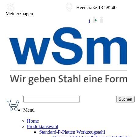
02354-9180-0
Heerstraße 13 58540
Meinerzhagen
i
Menü
Home
Produktauswahl
Standard-P-Platten Werkzeugstahl