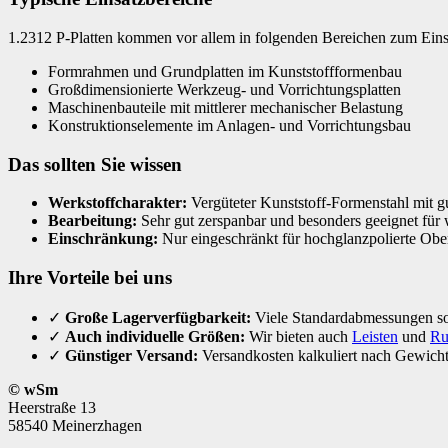
1.2312 P-Platten kommen vor allem in folgenden Bereichen zum Eins
Formrahmen und Grundplatten im Kunststoffformenbau
Großdimensionierte Werkzeug- und Vorrichtungsplatten
Maschinenbauteile mit mittlerer mechanischer Belastung
Konstruktionselemente im Anlagen- und Vorrichtungsbau
Das sollten Sie wissen
Werkstoffcharakter:
Vergüteter Kunststoff-Formenstahl mit gu
Bearbeitung:
Sehr gut zerspanbar und besonders geeignet für 
Einschränkung:
Nur eingeschränkt für hochglanzpolierte Ober
Ihre Vorteile bei uns
✓
Große Lagerverfügbarkeit:
Viele Standardabmessungen sof
✓
Auch individuelle Größen:
Wir bieten auch
Leisten
und
Ru
✓
Günstiger Versand:
Versandkosten kalkuliert nach Gewicht
© wSm
Heerstraße 13
58540 Meinerzhagen