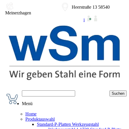
02354-9180-0
Heerstraße 13 58540
Meinerzhagen
i
Menü
Home
Produktauswahl
Standard-P-Platten Werkzeugstahl