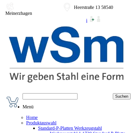
02354-9180-0
Heerstraße 13 58540
Meinerzhagen
i
Menü
Home
Produktauswahl
Standard-P-Platten Werkzeugstahl