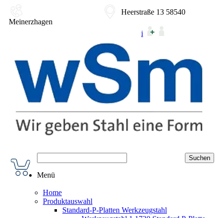
02354-9180-0
Heerstraße 13 58540
Meinerzhagen
i
Menü
Home
Produktauswahl
Standard-P-Platten Werkzeugstahl