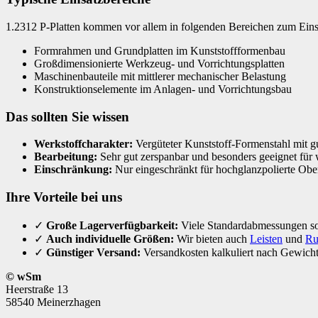
1.2312 P-Platten kommen vor allem in folgenden Bereichen zum Eins
Formrahmen und Grundplatten im Kunststoffformenbau
Großdimensionierte Werkzeug- und Vorrichtungsplatten
Maschinenbauteile mit mittlerer mechanischer Belastung
Konstruktionselemente im Anlagen- und Vorrichtungsbau
Das sollten Sie wissen
Werkstoffcharakter:
Vergüteter Kunststoff-Formenstahl mit gu
Bearbeitung:
Sehr gut zerspanbar und besonders geeignet für 
Einschränkung:
Nur eingeschränkt für hochglanzpolierte Ober
Ihre Vorteile bei uns
✓
Große Lagerverfügbarkeit:
Viele Standardabmessungen sof
✓
Auch individuelle Größen:
Wir bieten auch
Leisten
und
Ru
✓
Günstiger Versand:
Versandkosten kalkuliert nach Gewicht
© wSm
Heerstraße 13
58540 Meinerzhagen